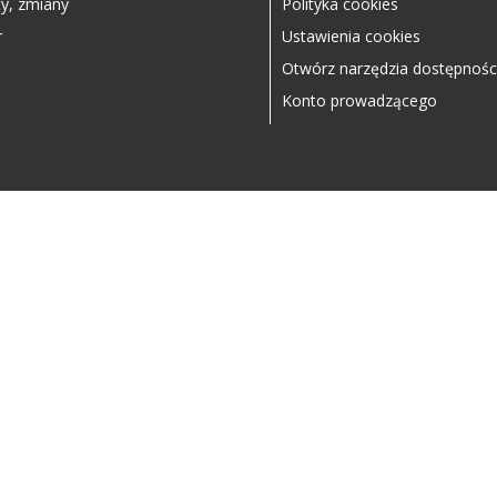
y, zmiany
Polityka cookies
r
Ustawienia cookies
Otwórz narzędzia dostępnośc
Konto prowadzącego