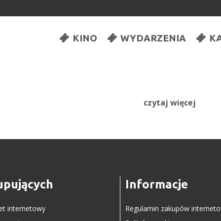
KINO
WYDARZENIA
K
czytaj więcej
upujących
Informacje
let internetowy
Regulamin zakupów internet