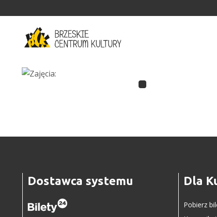
'
Dostawca systemu
Dla K
Pobierz bi