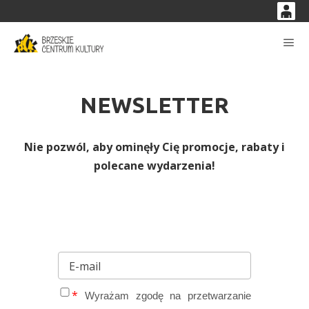
0
'
0,00
Głó
PLN
NEWSLETTER
14
32
Nie pozwól, aby ominęły Cię promocje, rabaty i
polecane wydarzenia!
Wyrażam zgodę na przetwarzanie