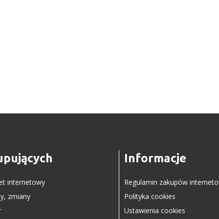
upujących
Informacje
let internetowy
Regulamin zakupów internet
y, zmiany
Polityka cookies
r
Ustawienia cookies