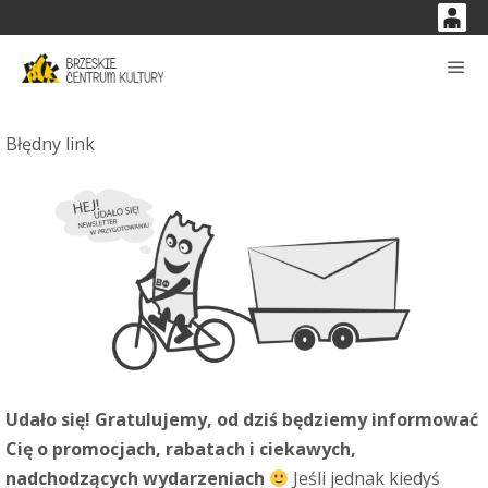
0
'
0,00
Głó
PLN
Błędny link
14
52
Udało się! Gratulujemy, od dziś będziemy informować
Cię o promocjach, rabatach i ciekawych,
nadchodzących wydarzeniach
Jeśli jednak kiedyś