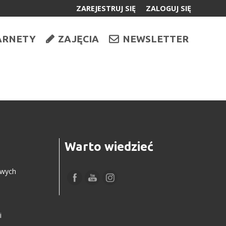
ZAREJESTRUJ SIĘ
ZALOGUJ SIĘ
0
ARNETY
ZAJĘCIA
NEWSLETTER
0,00
PLN
14
Warto wiedzieć
owych
i