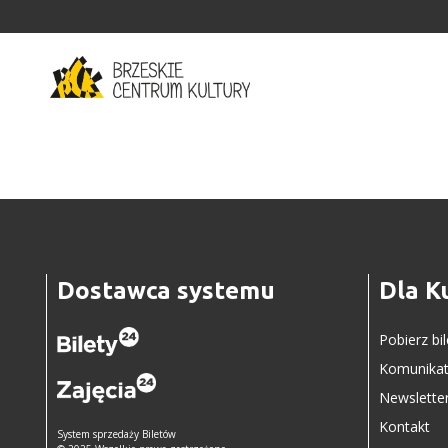
'
Dostawca systemu
Dla K
Pobierz bi
Komunikat
Newslette
Kontakt
System sprzedaży Biletów